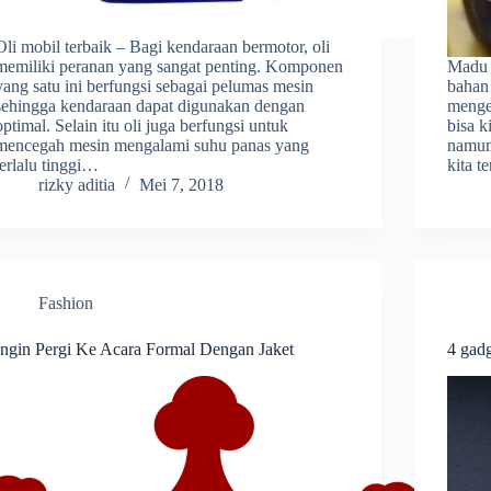
Oli mobil terbaik – Bagi kendaraan bermotor, oli
memiliki peranan yang sangat penting. Komponen
Madu 
yang satu ini berfungsi sebagai pelumas mesin
bahan 
sehingga kendaraan dapat digunakan dengan
menge
optimal. Selain itu oli juga berfungsi untuk
bisa 
mencegah mesin mengalami suhu panas yang
namun
terlalu tinggi…
kita 
rizky aditia
Mei 7, 2018
Fashion
Ingin Pergi Ke Acara Formal Dengan Jaket
4 gadg