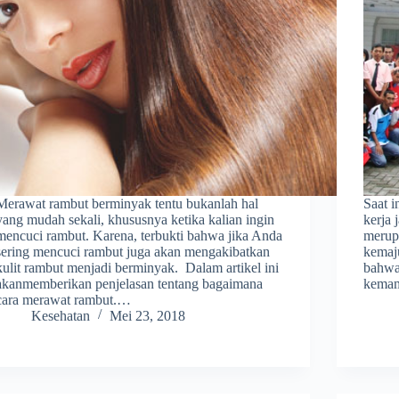
Merawat rambut berminyak tentu bukanlah hal
Saat i
yang mudah sekali, khususnya ketika kalian ingin
kerja 
mencuci rambut. Karena, terbukti bahwa jika Anda
merupa
sering mencuci rambut juga akan mengakibatkan
kemaju
kulit rambut menjadi berminyak. Dalam artikel ini
bahwa 
akanmemberikan penjelasan tentang bagaimana
kemam
cara merawat rambut.…
Kesehatan
Mei 23, 2018