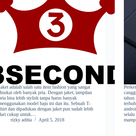
Jaket adalah salah satu item fashion yang sangat
Perke
disukai oleh banyak pria. Dengan jaket, tampilan
canggi
pria bisa lebih stylish tanpa harus banyak
tahun 
menggunakan model baju ini dan itu. Sebuah T-
terhu
shirt dan dipadukan dengan jaket pun sudah lebih
andro
dari cukup untuk…
selalu
rizky aditia
April 5, 2018
mamp