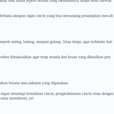
ematan batu mulia seperti berlian yang membuatnya tampil lebih mewah
ederhana ataupun ingin cincin yang bisa menunjang penampilan mewah
rti anting, kalung, ataupun gelang. Akan tetapi, agar terhindar dari
rsebut dimaksudkan agar tetap senada dan kesan yang dihasilkan pun
aikan busana atau pakaian yang digunakan.
 dapat menutupi keindahan cincin, pengkobinasian cincin emas dengan
erwarna monokrom, ya!