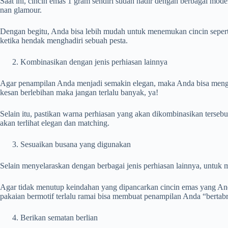
Saat ini, cincin emas 1 gram sendiri sudah hadir dengan berbagai mod
nan glamour.
Dengan begitu, Anda bisa lebih mudah untuk menemukan cincin sepert
ketika hendak menghadiri sebuah pesta.
Kombinasikan dengan jenis perhiasan lainnya
Agar penampilan Anda menjadi semakin elegan, maka Anda bisa mengkomb
kesan berlebihan maka jangan terlalu banyak, ya!
Selain itu, pastikan warna perhiasan yang akan dikombinasikan terse
akan terlihat elegan dan matching.
Sesuaikan busana yang digunakan
Selain menyelaraskan dengan berbagai jenis perhiasan lainnya, untu
Agar tidak menutup keindahan yang dipancarkan cincin emas yang Anda
pakaian bermotif terlalu ramai bisa membuat penampilan Anda “bertab
Berikan sematan berlian