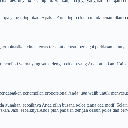
el dan desain yang bisa dipilih. Bahkan, ada juga yang hadir dengan s
i apa yang diinginkan. Apakah Anda ingin cincin untuk penampilan s
inasikan cincin emas tersebut dengan berbagai perhiasan lainnya sepe
but memiliki warna yang sama dengan cincin yang Anda gunakan. Hal te
k mendapatkan penampilan proporsional Anda juga wajib untuk menyesu
 gunakan, sebaiknya Anda pilih busana polos tanpa ada motif. Selain
rakan. Jadi, sebaiknya Anda pilih pakaian dengan desain polos dan b