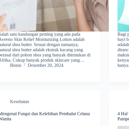
Salah satu kandungan penting yang ada pada
Bagi 
Aveeno Skin Relief Moisturizing Lotion adalah
bayi b
natural shea butter. Sesuai dengan namanya,
adalah
natural shea butter adalah ekstrak kacang yang
diran
berasal dari pohon shea yang banyak ditemukan di
maksim
Afrika. Cukup banyak produk skincare yang…
kenya
Bisnis
Desember 20, 2024
hany
Kesehatan
Mengenal Fungsi dan Kelebihan Pembalut Celana
4 Hal
Wanita
Pampe