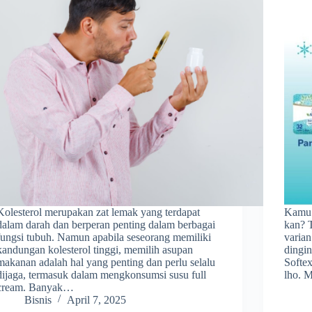
Kolesterol merupakan zat lemak yang terdapat
Kamu 
dalam darah dan berperan penting dalam berbagai
kan? T
fungsi tubuh. Namun apabila seseorang memiliki
varian
kandungan kolesterol tinggi, memilih asupan
dingin
makanan adalah hal yang penting dan perlu selalu
Softex
dijaga, termasuk dalam mengkonsumsi susu full
lho.
cream. Banyak…
Bisnis
April 7, 2025