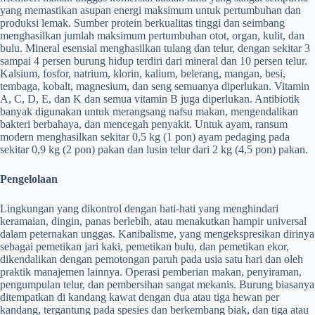
yang memastikan asupan energi maksimum untuk pertumbuhan dan
produksi lemak. Sumber protein berkualitas tinggi dan seimbang
menghasilkan jumlah maksimum pertumbuhan otot, organ, kulit, dan
bulu. Mineral esensial menghasilkan tulang dan telur, dengan sekitar 3
sampai 4 persen burung hidup terdiri dari mineral dan 10 persen telur.
Kalsium, fosfor, natrium, klorin, kalium, belerang, mangan, besi,
tembaga, kobalt, magnesium, dan seng semuanya diperlukan. Vitamin
A, C, D, E, dan K dan semua vitamin B juga diperlukan. Antibiotik
banyak digunakan untuk merangsang nafsu makan, mengendalikan
bakteri berbahaya, dan mencegah penyakit. Untuk ayam, ransum
modern menghasilkan sekitar 0,5 kg (1 pon) ayam pedaging pada
sekitar 0,9 kg (2 pon) pakan dan lusin telur dari 2 kg (4,5 pon) pakan.
Pengelolaan
Lingkungan yang dikontrol dengan hati-hati yang menghindari
keramaian, dingin, panas berlebih, atau menakutkan hampir universal
dalam peternakan unggas. Kanibalisme, yang mengekspresikan dirinya
sebagai pemetikan jari kaki, pemetikan bulu, dan pemetikan ekor,
dikendalikan dengan pemotongan paruh pada usia satu hari dan oleh
praktik manajemen lainnya. Operasi pemberian makan, penyiraman,
pengumpulan telur, dan pembersihan sangat mekanis. Burung biasanya
ditempatkan di kandang kawat dengan dua atau tiga hewan per
kandang, tergantung pada spesies dan berkembang biak, dan tiga atau