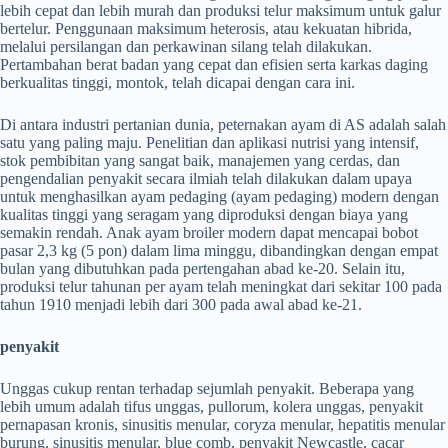
lebih cepat dan lebih murah dan produksi telur maksimum untuk galur
bertelur. Penggunaan maksimum heterosis, atau kekuatan hibrida,
melalui persilangan dan perkawinan silang telah dilakukan.
Pertambahan berat badan yang cepat dan efisien serta karkas daging
berkualitas tinggi, montok, telah dicapai dengan cara ini.
Di antara industri pertanian dunia, peternakan ayam di AS adalah salah
satu yang paling maju. Penelitian dan aplikasi nutrisi yang intensif,
stok pembibitan yang sangat baik, manajemen yang cerdas, dan
pengendalian penyakit secara ilmiah telah dilakukan dalam upaya
untuk menghasilkan ayam pedaging (ayam pedaging) modern dengan
kualitas tinggi yang seragam yang diproduksi dengan biaya yang
semakin rendah. Anak ayam broiler modern dapat mencapai bobot
pasar 2,3 kg (5 pon) dalam lima minggu, dibandingkan dengan empat
bulan yang dibutuhkan pada pertengahan abad ke-20. Selain itu,
produksi telur tahunan per ayam telah meningkat dari sekitar 100 pada
tahun 1910 menjadi lebih dari 300 pada awal abad ke-21.
penyakit
Unggas cukup rentan terhadap sejumlah penyakit. Beberapa yang
lebih umum adalah tifus unggas, pullorum, kolera unggas, penyakit
pernapasan kronis, sinusitis menular, coryza menular, hepatitis menular
burung, sinusitis menular, blue comb, penyakit Newcastle, cacar