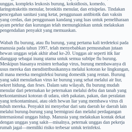
unggas, kompleks leukosis burung, koksidiosis, komedo,
laringotrakeitis menular, bronkitis menular, dan erisipelas. Tindakan
pencegahan sanitasi yang ketat, penggunaan antibiotik dan vaksin
yang cerdas, dan penggunaan kandang yang luas untuk pemeliharaan
ayam petelur dan kurungan telah memungkinkan untuk melakukan
pengendalian penyakit yang memuaskan.
Wabah flu burung, atau flu burung, yang pertama kali terdeteksi pada
manusia pada tahun 1997, telah menyebabkan pemusnahan jutaan
hewan unggas sejak akhir abad ke-20. Unggas air seperti itik liar
dianggap sebagai inang utama untuk semua subtipe flu burung.
Meskipun biasanya resisten terhadap virus, burung membawanya di
usus mereka dan mendistribusikannya melalui kotoran ke lingkungan,
di mana mereka menginfeksi burung domestik yang rentan. Burung
yang sakit menularkan virus ke burung yang sehat melalui air liur,
sekret hidung, dan feses. Dalam satu wilayah, flu burung mudah
menular dari peternakan ke peternakan melalui debu dan tanah yang
terkontaminasi kotoran di udara, oleh pakaian, pakan, dan peralatan
yang terkontaminasi, atau oleh hewan liar yang membawa virus di
tubuh mereka. Penyakit ini menyebar dari satu daerah ke daerah lain
melalui burung-burung yang bermigrasi dan melalui perdagangan
internasional unggas hidup. Manusia yang melakukan kontak dekat
dengan unggas yang sakit—misalnya, peternak unggas dan pekerja
rumah jagal—memiliki risiko terbesar untuk terinfeksi.