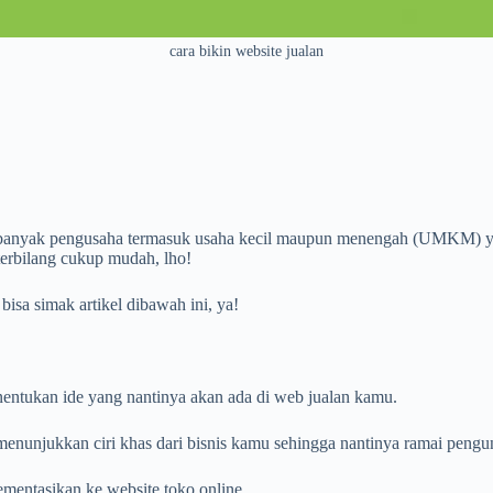
cara bikin website jualan
i, banyak pengusaha termasuk usaha kecil maupun menengah (UMKM) ya
terbilang cukup mudah, lho!
isa simak artikel dibawah ini, ya!
entukan ide yang nantinya akan ada di web jualan kamu.
menunjukkan ciri khas dari bisnis kamu sehingga nantinya ramai pengu
mentasikan ke website toko online.