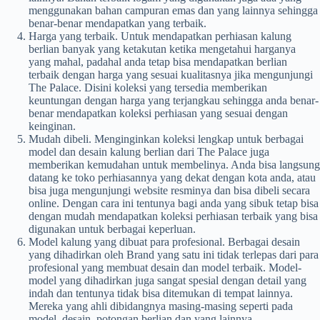
menggunakan bahan campuran emas dan yang lainnya sehingga
benar-benar mendapatkan yang terbaik.
Harga yang terbaik. Untuk mendapatkan perhiasan kalung
berlian banyak yang ketakutan ketika mengetahui harganya
yang mahal, padahal anda tetap bisa mendapatkan berlian
terbaik dengan harga yang sesuai kualitasnya jika mengunjungi
The Palace. Disini koleksi yang tersedia memberikan
keuntungan dengan harga yang terjangkau sehingga anda benar-
benar mendapatkan koleksi perhiasan yang sesuai dengan
keinginan.
Mudah dibeli. Menginginkan koleksi lengkap untuk berbagai
model dan desain kalung berlian dari The Palace juga
memberikan kemudahan untuk membelinya. Anda bisa langsung
datang ke toko perhiasannya yang dekat dengan kota anda, atau
bisa juga mengunjungi website resminya dan bisa dibeli secara
online. Dengan cara ini tentunya bagi anda yang sibuk tetap bisa
dengan mudah mendapatkan koleksi perhiasan terbaik yang bisa
digunakan untuk berbagai keperluan.
Model kalung yang dibuat para profesional. Berbagai desain
yang dihadirkan oleh Brand yang satu ini tidak terlepas dari para
profesional yang membuat desain dan model terbaik. Model-
model yang dihadirkan juga sangat spesial dengan detail yang
indah dan tentunya tidak bisa ditemukan di tempat lainnya.
Mereka yang ahli dibidangnya masing-masing seperti pada
model, desain, potongan berlian dan yang lainnya.