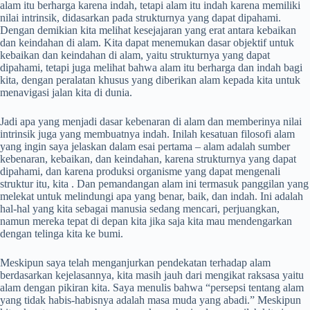
alam itu berharga karena indah, tetapi alam itu indah karena memiliki
nilai intrinsik, didasarkan pada strukturnya yang dapat dipahami.
Dengan demikian kita melihat kesejajaran yang erat antara kebaikan
dan keindahan di alam. Kita dapat menemukan dasar objektif untuk
kebaikan dan keindahan di alam, yaitu strukturnya yang dapat
dipahami, tetapi juga melihat bahwa alam itu berharga dan indah bagi
kita, dengan peralatan khusus yang diberikan alam kepada kita untuk
menavigasi jalan kita di dunia.
Jadi apa yang menjadi dasar kebenaran di alam dan memberinya nilai
intrinsik juga yang membuatnya indah. Inilah kesatuan filosofi alam
yang ingin saya jelaskan dalam esai pertama – alam adalah sumber
kebenaran, kebaikan, dan keindahan, karena strukturnya yang dapat
dipahami, dan karena produksi organisme yang dapat mengenali
struktur itu, kita . Dan pemandangan alam ini termasuk panggilan yang
melekat untuk melindungi apa yang benar, baik, dan indah. Ini adalah
hal-hal yang kita sebagai manusia sedang mencari, perjuangkan,
namun mereka tepat di depan kita jika saja kita mau mendengarkan
dengan telinga kita ke bumi.
Meskipun saya telah menganjurkan pendekatan terhadap alam
berdasarkan kejelasannya, kita masih jauh dari mengikat raksasa yaitu
alam dengan pikiran kita. Saya menulis bahwa “persepsi tentang alam
yang tidak habis-habisnya adalah masa muda yang abadi.” Meskipun