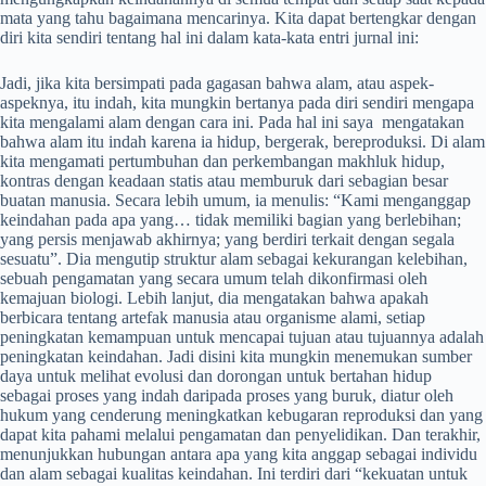
mata yang tahu bagaimana mencarinya. Kita dapat bertengkar dengan
diri kita sendiri tentang hal ini dalam kata-kata entri jurnal ini:
Jadi, jika kita bersimpati pada gagasan bahwa alam, atau aspek-
aspeknya, itu indah, kita mungkin bertanya pada diri sendiri mengapa
kita mengalami alam dengan cara ini. Pada hal ini saya mengatakan
bahwa alam itu indah karena ia hidup, bergerak, bereproduksi. Di alam
kita mengamati pertumbuhan dan perkembangan makhluk hidup,
kontras dengan keadaan statis atau memburuk dari sebagian besar
buatan manusia. Secara lebih umum, ia menulis: “Kami menganggap
keindahan pada apa yang… tidak memiliki bagian yang berlebihan;
yang persis menjawab akhirnya; yang berdiri terkait dengan segala
sesuatu”. Dia mengutip struktur alam sebagai kekurangan kelebihan,
sebuah pengamatan yang secara umum telah dikonfirmasi oleh
kemajuan biologi. Lebih lanjut, dia mengatakan bahwa apakah
berbicara tentang artefak manusia atau organisme alami, setiap
peningkatan kemampuan untuk mencapai tujuan atau tujuannya adalah
peningkatan keindahan. Jadi disini kita mungkin menemukan sumber
daya untuk melihat evolusi dan dorongan untuk bertahan hidup
sebagai proses yang indah daripada proses yang buruk, diatur oleh
hukum yang cenderung meningkatkan kebugaran reproduksi dan yang
dapat kita pahami melalui pengamatan dan penyelidikan. Dan terakhir,
menunjukkan hubungan antara apa yang kita anggap sebagai individu
dan alam sebagai kualitas keindahan. Ini terdiri dari “kekuatan untuk