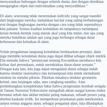
menyarankan hubungan dengan seluruh dunia, dan dengan demikian
mengangkat objek dari individualitas yang menyedihkan.”
Di alam, seseorang tidak menemukan individu yang sangat mandiri
dari lingkungan mereka; melainkan hal-hal yang saling berhubungan
erat dengan lingkungan mereka dengan cara yang tidak sepenuhnya
kita pahami. Semua kualitas keindahan ini tampaknya melampaui
kesan bentuk-bentuk yang masuk akal yang kita mulai, dan apa yang
mereka butuhkan adalah apa yang juga berfungsi sebagai dasar
kebenaran dan kebaikan di alam.
Selain pengalaman langsung keindahan berdasarkan persepsi, alam
juga memiliki keindahan dunia juga dapat dilihat sebagai objek intelek.
Dia menulis bahwa “pertanyaan tentang Kecantikan membawa kita
keluar dari permukaan, untuk memikirkan dasar-dasar sesuatu.”
Dengan kata lain, kita juga dapat mengalami dunia sebagai indah
karena struktur rasionalnya dan kemampuan kita untuk memahami
struktur itu melalui pikiran. Pikirkan misalnya struktur geometris
kristal, atau kepingan salju, atau cangkang nautilus. Atau
pertimbangkan kompleksitas fakta bahwa pengenalan kembali serigala
di Taman Nasional Yellowstone mengubah aliran sungai karena reaksi
berantai sebab dan akibat melalui jaring makanan, sebuah proses yang
disebut kaskade trofik. Ini memperkuat penekanan pada interkoneksi
antara semua anggota alam; sebagai pengamat alam, kita dihadapkan