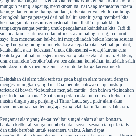
yang menyenangkan.” Ketika kita memikirkan keindahan di alam, kita
mungkin paling langsung memikirkan hal-hal yang memesona indera –
keunggulan gunung, hamparan laut, terbentangnya kehidupan bunga.
Seringkali hanya persepsi dari hal-hal itu sendiri yang memberi kita
kesenangan, dan respons emosional atau afektif di pihak kita ini
tampaknya sangat penting untuk pengalaman keindahan kita. Jadi di
sini ada korelasi dengan nilai intrinsik alam paling sering, menurut
saya, kita menemukan hal-hal ini menjadi indah bukan karena sesuatu
yang lain yang mungkin mereka bawa kepada kita – sebuah perabot,
katakanlah, atau ‘kelezatan’ untuk dikonsumsi – tetapi karena cara
bentuknya hal-hal ini segera menyerang kita setelah diamati. Bahkan,
orang mungkin berpikir bahwa pengalaman keindahan ini adalah salah
satu dasar untuk menilai alam – alam itu berharga karena indah.
Keindahan di alam tidak terbatas pada bagian alam tertentu dengan
mengesampingkan yang lain. Dia menulis bahwa setiap lanskap
terletak di bawah “kebutuhan menjadi cantik”, dan bahwa “keindahan
pecah di mana-mana.” Saat kami perlahan-lahan merayap keluar dari
musim dingin yang panjang di Timur Laut, saya pikir alam akan
menemukan ratapan tentang apa yang telah kami ‘tahan’ salah arah.
Pengamat alam yang dekat melihat sungai dalam aliran konstan,
bahkan ketika air sungai membeku dan segala sesuatu tampak statis
dan tidak berubah untuk sementara waktu. Alam dapat
mengungkapkan keindahannya di semua tempat dan setiap saat kepada