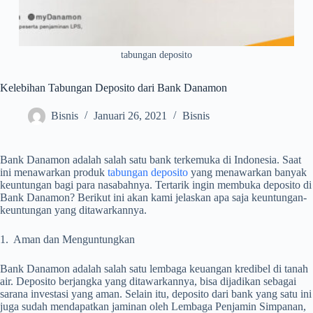
tabungan deposito
Kelebihan Tabungan Deposito dari Bank Danamon
Bisnis
Januari 26, 2021
Bisnis
Bank Danamon adalah salah satu bank terkemuka di Indonesia. Saat
ini menawarkan produk
tabungan deposito
yang menawarkan banyak
keuntungan bagi para nasabahnya. Tertarik ingin membuka deposito di
Bank Danamon? Berikut ini akan kami jelaskan apa saja keuntungan-
keuntungan yang ditawarkannya.
1. Aman dan Menguntungkan
Bank Danamon adalah salah satu lembaga keuangan kredibel di tanah
air. Deposito berjangka yang ditawarkannya, bisa dijadikan sebagai
sarana investasi yang aman. Selain itu, deposito dari bank yang satu ini
juga sudah mendapatkan jaminan oleh Lembaga Penjamin Simpanan,