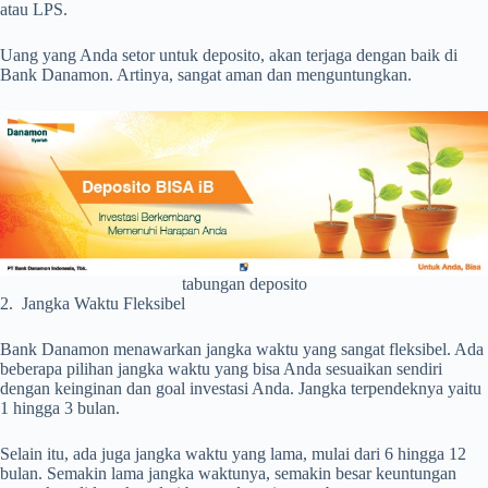
atau LPS.
Uang yang Anda setor untuk deposito, akan terjaga dengan baik di
Bank Danamon. Artinya, sangat aman dan menguntungkan.
tabungan deposito
2. Jangka Waktu Fleksibel
Bank Danamon menawarkan jangka waktu yang sangat fleksibel. Ada
beberapa pilihan jangka waktu yang bisa Anda sesuaikan sendiri
dengan keinginan dan goal investasi Anda. Jangka terpendeknya yaitu
1 hingga 3 bulan.
Selain itu, ada juga jangka waktu yang lama, mulai dari 6 hingga 12
bulan. Semakin lama jangka waktunya, semakin besar keuntungan