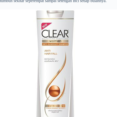
tumbuh sekitar seperempat sampai setengah inci setiap bulannya.