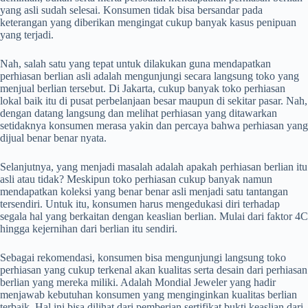
yang asli sudah selesai. Konsumen tidak bisa bersandar pada
keterangan yang diberikan mengingat cukup banyak kasus penipuan
yang terjadi.
Nah, salah satu yang tepat untuk dilakukan guna mendapatkan
perhiasan berlian asli adalah mengunjungi secara langsung toko yang
menjual berlian tersebut. Di Jakarta, cukup banyak toko perhiasan
lokal baik itu di pusat perbelanjaan besar maupun di sekitar pasar. Nah,
dengan datang langsung dan melihat perhiasan yang ditawarkan
setidaknya konsumen merasa yakin dan percaya bahwa perhiasan yang
dijual benar benar nyata.
Selanjutnya, yang menjadi masalah adalah apakah perhiasan berlian itu
asli atau tidak? Meskipun toko perhiasan cukup banyak namun
mendapatkan koleksi yang benar benar asli menjadi satu tantangan
tersendiri. Untuk itu, konsumen harus mengedukasi diri terhadap
segala hal yang berkaitan dengan keaslian berlian. Mulai dari faktor 4C
hingga kejernihan dari berlian itu sendiri.
Sebagai rekomendasi, konsumen bisa mengunjungi langsung toko
perhiasan yang cukup terkenal akan kualitas serta desain dari perhiasan
berlian yang mereka miliki. Adalah Mondial Jeweler yang hadir
menjawab kebutuhan konsumen yang menginginkan kualitas berlian
terbaik. Hal ini bisa dilihat dari pemberian sertifikat bukti keaslian dari