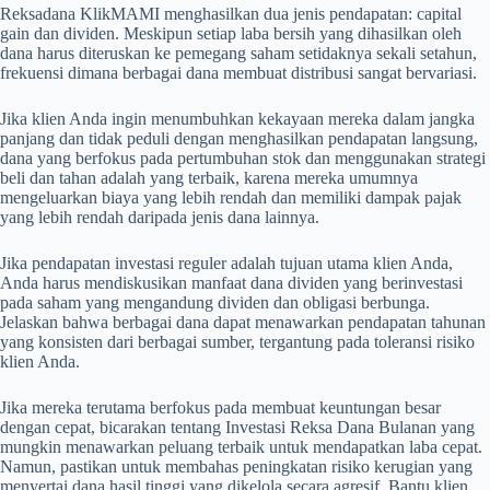
Reksadana KlikMAMI menghasilkan dua jenis pendapatan: capital
gain dan dividen. Meskipun setiap laba bersih yang dihasilkan oleh
dana harus diteruskan ke pemegang saham setidaknya sekali setahun,
frekuensi dimana berbagai dana membuat distribusi sangat bervariasi.
Jika klien Anda ingin menumbuhkan kekayaan mereka dalam jangka
panjang dan tidak peduli dengan menghasilkan pendapatan langsung,
dana yang berfokus pada pertumbuhan stok dan menggunakan strategi
beli dan tahan adalah yang terbaik, karena mereka umumnya
mengeluarkan biaya yang lebih rendah dan memiliki dampak pajak
yang lebih rendah daripada jenis dana lainnya.
Jika pendapatan investasi reguler adalah tujuan utama klien Anda,
Anda harus mendiskusikan manfaat dana dividen yang berinvestasi
pada saham yang mengandung dividen dan obligasi berbunga.
Jelaskan bahwa berbagai dana dapat menawarkan pendapatan tahunan
yang konsisten dari berbagai sumber, tergantung pada toleransi risiko
klien Anda.
Jika mereka terutama berfokus pada membuat keuntungan besar
dengan cepat, bicarakan tentang Investasi Reksa Dana Bulanan yang
mungkin menawarkan peluang terbaik untuk mendapatkan laba cepat.
Namun, pastikan untuk membahas peningkatan risiko kerugian yang
menyertai dana hasil tinggi yang dikelola secara agresif. Bantu klien