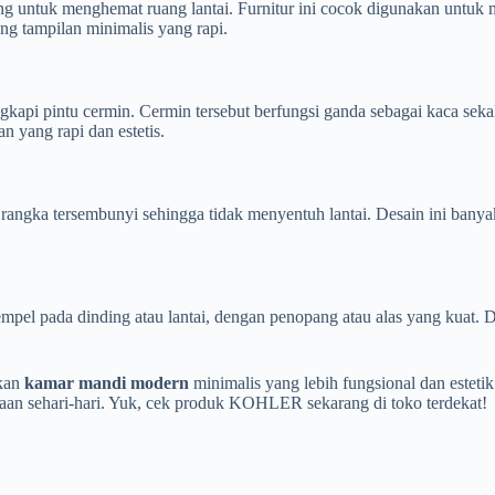
g untuk menghemat ruang lantai. Furnitur ini cocok digunakan untuk 
ung tampilan minimalis yang rapi.
kapi pintu cermin. Cermin tersebut berfungsi ganda sebagai kaca sekal
 yang rapi dan estetis.
an rangka tersembunyi sehingga tidak menyentuh lantai. Desain ini ba
nempel pada dinding atau lantai, dengan penopang atau alas yang kuat
akan
kamar mandi modern
minimalis yang lebih fungsional dan este
n sehari-hari. Yuk, cek produk KOHLER sekarang di toko terdekat!