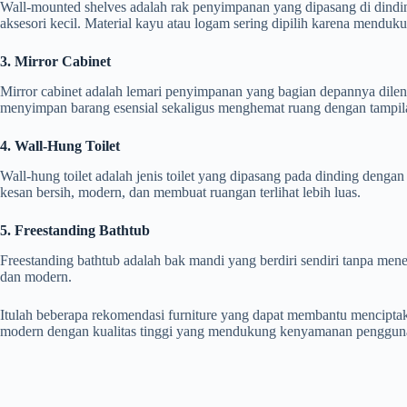
Wall-mounted shelves adalah rak penyimpanan yang dipasang di dindin
aksesori kecil. Material kayu atau logam sering dipilih karena menduk
3. Mirror Cabinet
Mirror cabinet adalah lemari penyimpanan yang bagian depannya dileng
menyimpan barang esensial sekaligus menghemat ruang dengan tampilan
4. Wall-Hung Toilet
Wall-hung toilet adalah jenis toilet yang dipasang pada dinding deng
kesan bersih, modern, dan membuat ruangan terlihat lebih luas.
5. Freestanding Bathtub
Freestanding bathtub adalah bak mandi yang berdiri sendiri tanpa me
dan modern.
Itulah beberapa rekomendasi furniture yang dapat membantu mencipt
modern dengan kualitas tinggi yang mendukung kenyamanan penggunaa