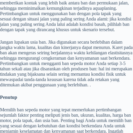
memberikan kontak yang lebih baik antara ban dan permukaan jalan,
sehingga meminimalkan kemungkinan terjadinya aquaplaning.
Pertimbangkan untuk menggunakan ban dengan pola tapak yang
sesuai dengan situasi jalan yang paling sering Anda alami: jika kondisi
jalan yang paling sering Anda lalui adalah kondisi basah, pilihlah ban
dengan tapak yang dirancang khusus untuk skenario tersebut.
Jangan lupakan usia ban. Jika digunakan secara berlebihan dalam
jangka waktu lama, kualitas dan kinerjanya dapat menurun. Karet pada
ban akan mengeras seiring berjalannya waktu kehilangan elastisitasnya
sehingga mengurangi cengkeraman dan kenyamanan saat berkendara.
Pertimbangkan untuk mengganti ban sepeda motor Anda setiap 3-5
tahun sekali atau jika disarankan oleh produsen ban: hal ini merupakan
tindakan yang bijaksana selain sering memantau kondisi fisik untuk
mewaspadai tanda-tanda keausan karena tidak ada retakan yang
ditemukan akibat penggunaan yang berlebihan. .
Penutup
Memilih ban sepeda motor yang tepat memerlukan pertimbangan
sejumlah faktor penting meliputi jenis ban, ukuran, kualitas, harga ban
motor, pola tapak, dan usia ban. Penting bagi Anda untuk memilih ban
yang sesuai dengan kebutuhan dan kondisi berkendara Anda untuk
menjamin keselamatan dan kenyamanan saat berkendara. Ingatlah