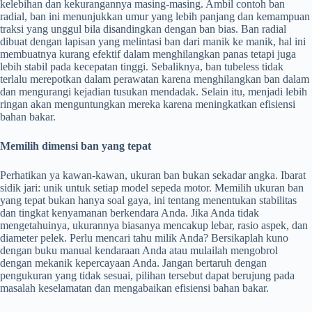
kelebihan dan kekurangannya masing-masing. Ambil contoh ban
radial, ban ini menunjukkan umur yang lebih panjang dan kemampuan
traksi yang unggul bila disandingkan dengan ban bias. Ban radial
dibuat dengan lapisan yang melintasi ban dari manik ke manik, hal ini
membuatnya kurang efektif dalam menghilangkan panas tetapi juga
lebih stabil pada kecepatan tinggi. Sebaliknya, ban tubeless tidak
terlalu merepotkan dalam perawatan karena menghilangkan ban dalam
dan mengurangi kejadian tusukan mendadak. Selain itu, menjadi lebih
ringan akan menguntungkan mereka karena meningkatkan efisiensi
bahan bakar.
Memilih dimensi ban yang tepat
Perhatikan ya kawan-kawan, ukuran ban bukan sekadar angka. Ibarat
sidik jari: unik untuk setiap model sepeda motor. Memilih ukuran ban
yang tepat bukan hanya soal gaya, ini tentang menentukan stabilitas
dan tingkat kenyamanan berkendara Anda. Jika Anda tidak
mengetahuinya, ukurannya biasanya mencakup lebar, rasio aspek, dan
diameter pelek. Perlu mencari tahu milik Anda? Bersikaplah kuno
dengan buku manual kendaraan Anda atau mulailah mengobrol
dengan mekanik kepercayaan Anda. Jangan bertaruh dengan
pengukuran yang tidak sesuai, pilihan tersebut dapat berujung pada
masalah keselamatan dan mengabaikan efisiensi bahan bakar.