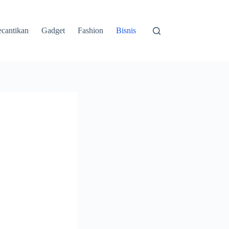
cantikan
Gadget
Fashion
Bisnis