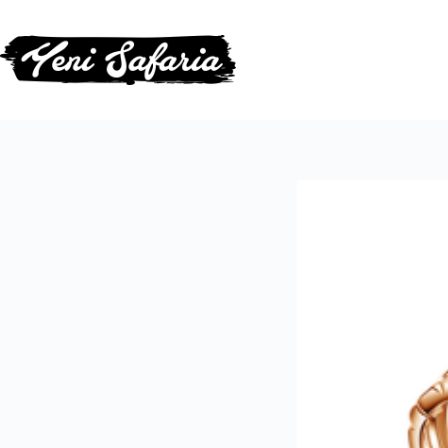
Skip
to
content