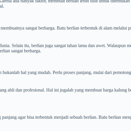
arena ada banyak faktor, membuat berlian lebih sulit untuk ditentuka
al.
udah membuatnya sangat berharga. Batu berlian terbentuk di alam melalu
 dunia. Selain itu, berlian juga sangat tahan lama dan awet. Walaupun m
erlian sangat berharga.
 bukanlah hal yang mudah. Perlu proses panjang, mulai dari pemotong
ang ahli dan profesional. Hal ini jugalah yang membuat harga kalung be
 panjang agar bisa terbentuk menjadi sebuah berlian. Batu berlian me