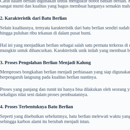
Carat dalam berlian digunakan untuk mengukur bobot batuan berlian. K
sangat murni dan kualitas yang bagus membuat harganya semakin mah
2. Karakteristik dari Batu Berlian
Selain kualitasnya, ternyata karakteristik dari batu berlian sendiri s
hingga puluhan ribu tekanan di dalam pusat bumi.
Hal ini yang menjadikan berlian sebagai salah satu permata terkeras di
mungkin untuk dihancurkan. Karakteristik unik inilah yang membuat b
3. Proses Pengolahan Berlian Menjadi Kalung
Memproses bongkahan berlian menjadi perhiasaan yang siap digunakan
berpengaruh langsung pada kualitas berlian nantinya.
Proses yang panjang dan rumit ini hanya bisa dilakukan oleh seorang y
sekaligus nilai seni dalam proses pembuatannya.
4. Proses Terbentuknya Batu Berlian
Seperti yang disebutkan sebelumnya, batu berlian melewati waktu yang
sehingga karbon alami itu berubah menjadi intan.