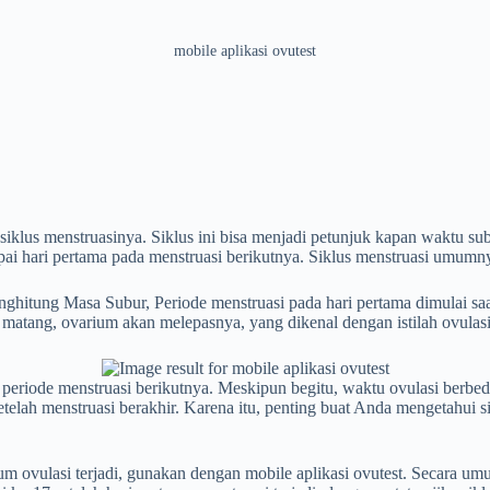
mobile aplikasi ovutest
iklus menstruasinya. Siklus ini bisa menjadi petunjuk kapan waktu su
pai hari pertama pada menstruasi berikutnya. Siklus menstruasi umumn
enghitung Masa Subur, Periode menstruasi pada hari pertama dimulai sa
lur matang, ovarium akan melepasnya, yang dikenal dengan istilah ovul
eriode menstruasi berikutnya. Meskipun begitu, waktu ovulasi berbeda p
setelah menstruasi berakhir. Karena itu, penting buat Anda mengetahui 
elum ovulasi terjadi, gunakan dengan mobile aplikasi ovutest. Secara 